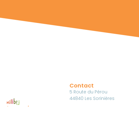
Contact
5 Route du Pérou
44840 Les Sorinières
La micro-
Mentions Légales
Bienvenue@kilibrietcie.com
crèche qui fait
06 84 61 86 73
grandir.
Du Lundi au Vendredi