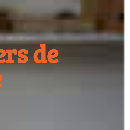
ers de
e